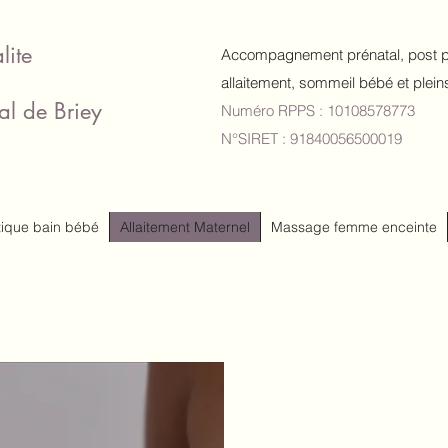
lite
Accompagnement prénatal, post 
allaitement, sommeil bébé et plein
Val de Briey
Numéro RPPS : 10108578773
N°SIRET : 91840056500019
tique bain bébé
Allaitement Maternel
Massage femme enceinte