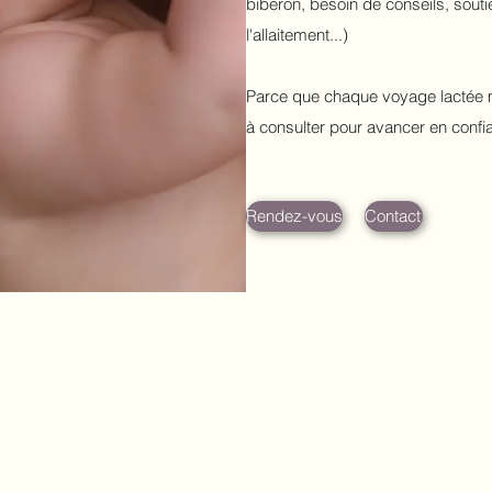
biberon, besoin de conseils, souti
l'allaitement...)
Parce que chaque voyage lactée mé
à consulter pour avancer en confi
Rendez-vous
Contact